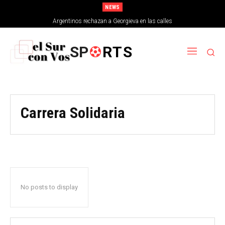
NEWS
Argentinos rechazan a Georgieva en las calles
SP
RTS
Carrera Solidaria
No posts to display