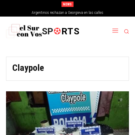
NEWS
Argentinos rechazan a Georgieva en las calles
SP
RTS
Claypole