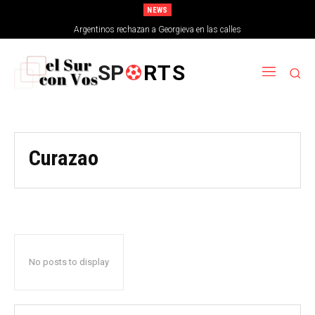
NEWS
Argentinos rechazan a Georgieva en las calles
SP
RTS
Curazao
No posts to display