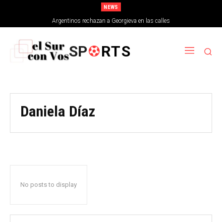
NEWS
Argentinos rechazan a Georgieva en las calles
SP
RTS
Daniela Díaz
No posts to display