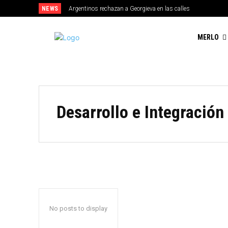
NEWS
Argentinos rechazan a Georgieva en las calles
MERLO
Desarrollo e Integración
No posts to display