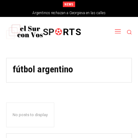
NEWS
Argentinos rechazan a Georgieva en las calles
SP
RTS
fútbol argentino
No posts to display