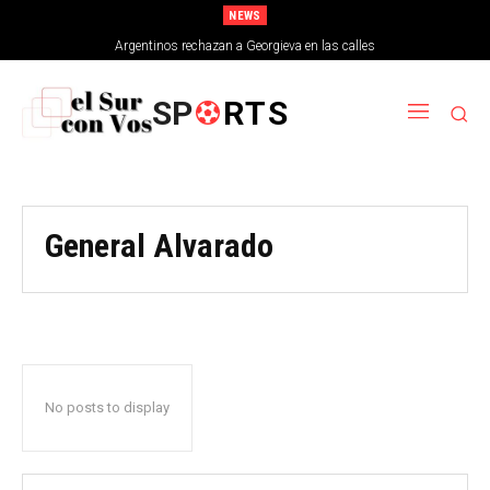
NEWS
Argentinos rechazan a Georgieva en las calles
SP
RTS
General Alvarado
No posts to display