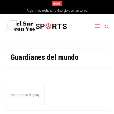
NEWS
Argentinos rechazan a Georgieva en las calles
SP
RTS
Guardianes del mundo
No posts to display