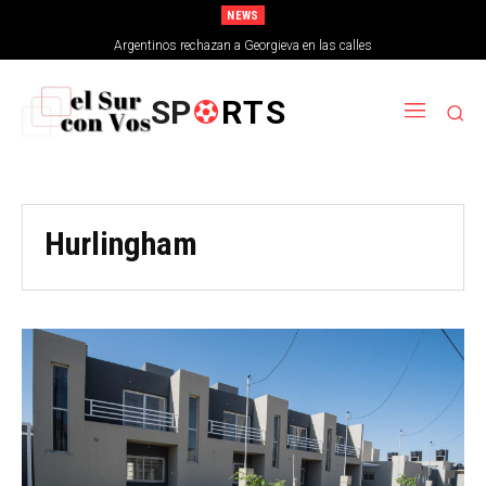
NEWS
Argentinos rechazan a Georgieva en las calles
SP
RTS
Hurlingham