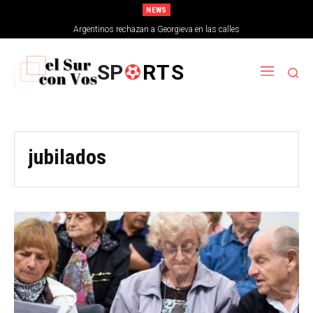
NEWS
Argentinos rechazan a Georgieva en las calles
SP
RTS
jubilados