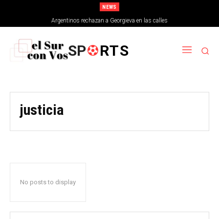
NEWS
Argentinos rechazan a Georgieva en las calles
SP
RTS
justicia
No posts to display