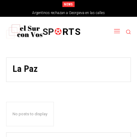
NEWS
Argentinos rechazan a Georgieva en las calles
SP
RTS
La Paz
No posts to display