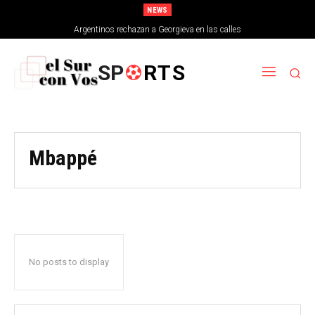
NEWS
Argentinos rechazan a Georgieva en las calles
SP
RTS
Mbappé
No posts to display