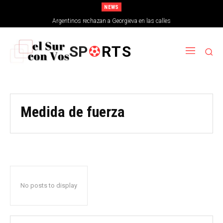
NEWS
Argentinos rechazan a Georgieva en las calles
SP
RTS
Medida de fuerza
No posts to display