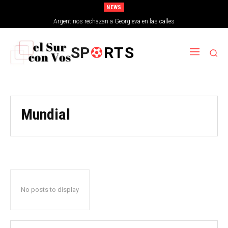
NEWS
Argentinos rechazan a Georgieva en las calles
SP
RTS
Mundial
No posts to display