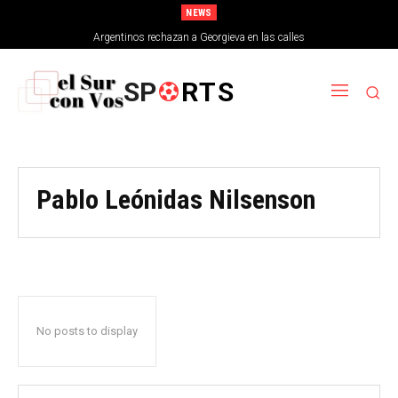
NEWS
Argentinos rechazan a Georgieva en las calles
SP
RTS
Pablo Leónidas Nilsenson
No posts to display