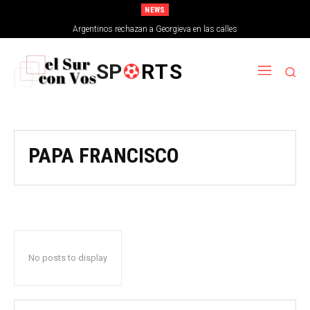
NEWS
Argentinos rechazan a Georgieva en las calles
SP
RTS
PAPA FRANCISCO
No posts to display