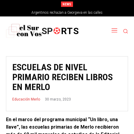
NEWS
Argentinos rechazan a Georgieva en las calles
SP
RTS
ESCUELAS DE NIVEL
PRIMARIO RECIBEN LIBROS
EN MERLO
30 marzo, 2023
Educación Merlo
En el marco del programa municipal “Un libro, una
llave”, las escuelas primarias de Merlo recibieron