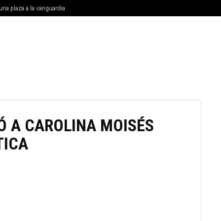
una plaza a la vanguardia
MUNICIPIOS
NACIONALES
INTERNACIONAL
UNIVE
GÓ A CAROLINA MOISÉS
TICA