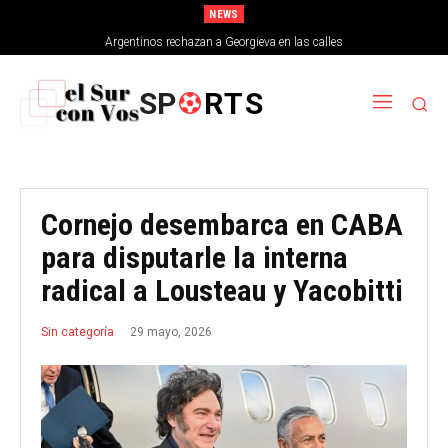
NEWS
Argentinos rechazan a Georgieva en las calles
SP
RTS
Cornejo desembarca en CABA
para disputarle la interna
radical a Lousteau y Yacobitti
29 mayo, 2026
Sin categoría