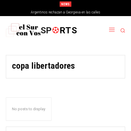
NEWS
Argentinos rechazan a Georgieva en las calles
SP
RTS
copa libertadores
No posts to display