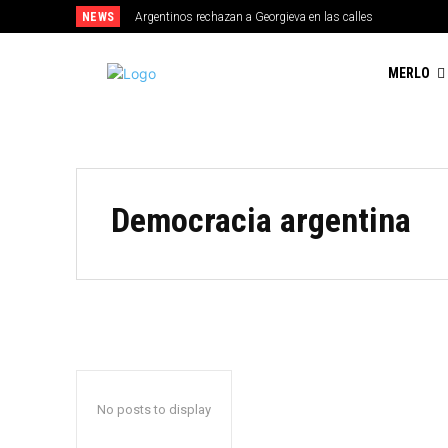
NEWS
Argentinos rechazan a Georgieva en las calles
MERLO
Democracia argentina
No posts to display