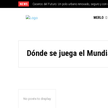
NEWS
Caseros del Futuro: Un polo urbano renovado, seguro y con 
MERLO
Dónde se juega el Mundi
No posts to display