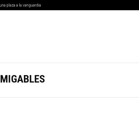
una plaza a la vanguardia
MUNICIPIOS
NACIONALES
INTERNACIONAL
UNIVE
AMIGABLES