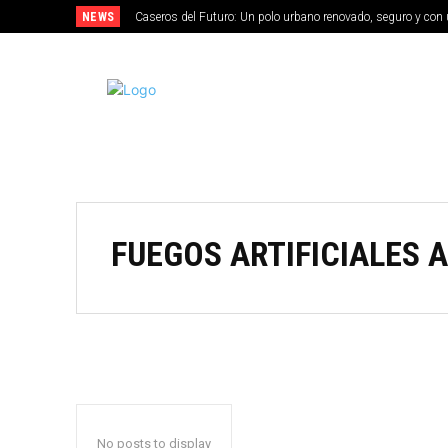
NEWS
Caseros del Futuro: Un polo urbano renovado, seguro y con 
MERLO
FUEGOS ARTIFICIALES 
No posts to display