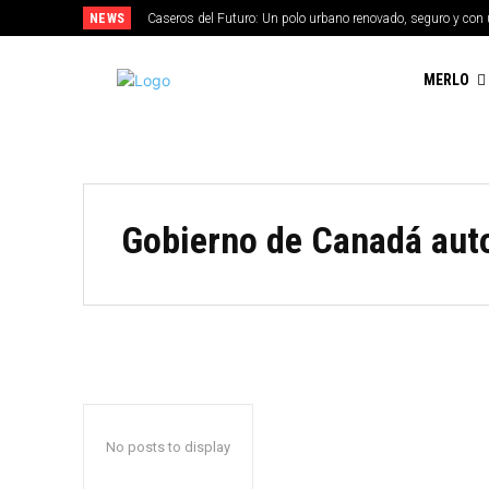
NEWS
Caseros del Futuro: Un polo urbano renovado, seguro y con 
MERLO
Gobierno de Canadá auto
No posts to display