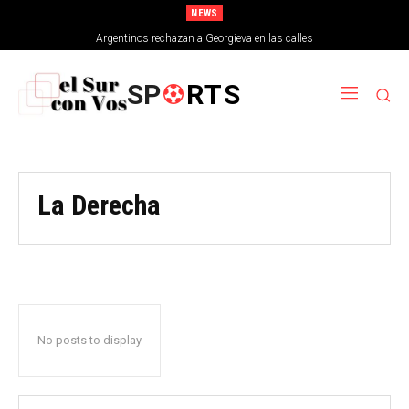
NEWS
Argentinos rechazan a Georgieva en las calles
SP
RTS
La Derecha
No posts to display