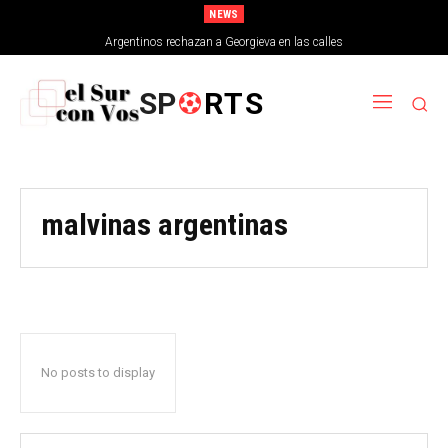
NEWS
Argentinos rechazan a Georgieva en las calles
SP
RTS
malvinas argentinas
No posts to display