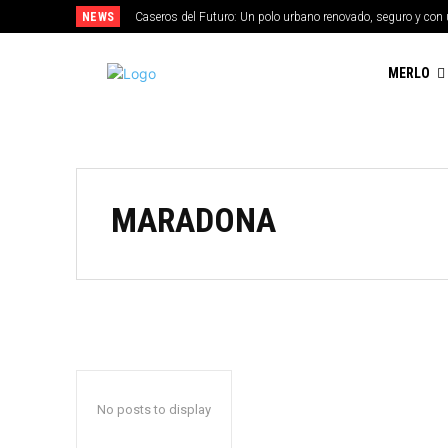
NEWS
Caseros del Futuro: Un polo urbano renovado, seguro y con 
MERLO
MARADONA
No posts to display