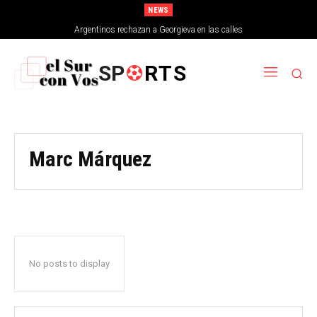
NEWS
Argentinos rechazan a Georgieva en las calles
SP
RTS
Marc Márquez
No posts to display