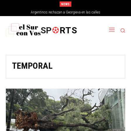
NEWS
Argentinos rechazan a Georgieva en las calles
SP
RTS
TEMPORAL