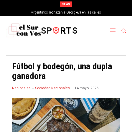
NEWS
Argentinos rechazan a Georgieva en las calles
SP
RTS
Fútbol y bodegón, una dupla
ganadora
14 mayo, 2026
Nacionales
Sociedad Nacionales